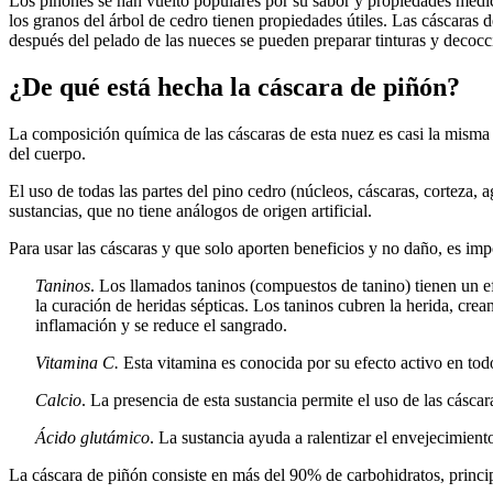
Los piñones se han vuelto populares por su sabor y propiedades medic
los granos del árbol de cedro tienen propiedades útiles. Las cáscaras d
después del pelado de las nueces se pueden preparar tinturas y deco
¿De qué está hecha la cáscara de piñón?
La composición química de las cáscaras de esta nuez es casi la misma 
del cuerpo.
El uso de todas las partes del pino cedro (núcleos, cáscaras, corteza,
sustancias, que no tiene análogos de origen artificial.
Para usar las cáscaras y que solo aporten beneficios y no daño, es im
Taninos
. Los llamados taninos (compuestos de tanino) tienen un ef
la curación de heridas sépticas. Los taninos cubren la herida, crea
inflamación y se reduce el sangrado.
Vitamina C.
Esta vitamina es conocida por su efecto activo en tod
Calcio
. La presencia de esta sustancia permite el uso de las cáscar
Ácido glutámico
. La sustancia ayuda a ralentizar el envejecimient
La cáscara de piñón consiste en más del 90% de carbohidratos, princi