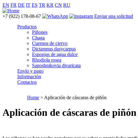
EN
FR
DE
IT
ES
TR
KR
CN
RU
+7 (922) 178-08-67
Enviar una solicitud
Productos
Piñones
Chaga
Cuernos de ciervo
Dictamnus dasycarpus
Esponjas de agua dulce
Rhodiola rosea
Saposhnikovia divaricata
Envío y pago
Información
Contactos
Home
> Aplicación de cáscaras de piñón
Aplicación de cáscaras de piñón