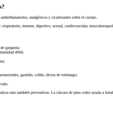
o?
antiinflamatorios, analgésicos y cicatrizantes sobre el cuerpo.
: respiratorio, inmune, digestivo, sexual, cardiovascular, musculoesquel
r de garganta;
nmunidad débil;
las;
emorroides, gastritis, colitis, úlcera de estómago;
xitis.
ticas sino también preventivas. La cáscara de pino cedro ayuda a fortal