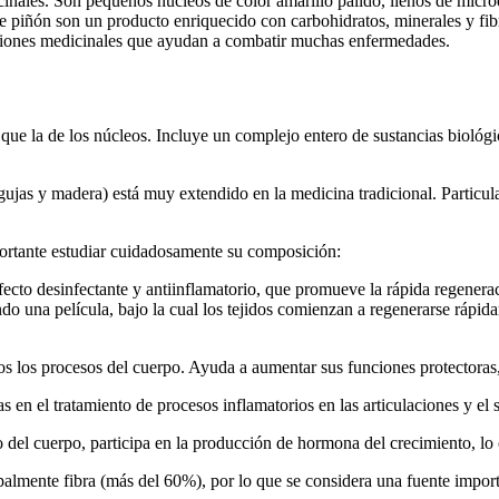
inales. Son pequeños núcleos de color amarillo pálido, llenos de micro
e piñón son un producto enriquecido con carbohidratos, minerales y fibra
cciones medicinales que ayudan a combatir muchas enfermedades.
que la de los núcleos. Incluye un complejo entero de sustancias biológ
 agujas y madera) está muy extendido en la medicina tradicional. Particu
portante estudiar cuidadosamente su composición:
ecto desinfectante y antiinflamatorio, que promueve la rápida regeneraci
ndo una película, bajo la cual los tejidos comienzan a regenerarse rápida
os los procesos del cuerpo. Ayuda a aumentar sus funciones protectoras
as en el tratamiento de procesos inflamatorios en las articulaciones y el 
o del cuerpo, participa en la producción de hormona del crecimiento, lo 
palmente fibra (más del 60%), por lo que se considera una fuente impor