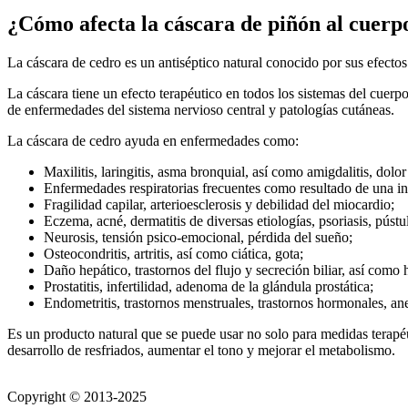
¿Cómo afecta la cáscara de piñón al cuerp
La cáscara de cedro es un antiséptico natural conocido por sus efectos 
La cáscara tiene un efecto terapéutico en todos los sistemas del cuerpo
de enfermedades del sistema nervioso central y patologías cutáneas.
La cáscara de cedro ayuda en enfermedades como:
Maxilitis, laringitis, asma bronquial, así como amigdalitis, dolo
Enfermedades respiratorias frecuentes como resultado de una i
Fragilidad capilar, arterioesclerosis y debilidad del miocardio;
Eczema, acné, dermatitis de diversas etiologías, psoriasis, pústu
Neurosis, tensión psico-emocional, pérdida del sueño;
Osteocondritis, artritis, así como ciática, gota;
Daño hepático, trastornos del flujo y secreción biliar, así como h
Prostatitis, infertilidad, adenoma de la glándula prostática;
Endometritis, trastornos menstruales, trastornos hormonales, ane
Es un producto natural que se puede usar no solo para medidas terapéu
desarrollo de resfriados, aumentar el tono y mejorar el metabolismo.
Copyright © 2013-2025