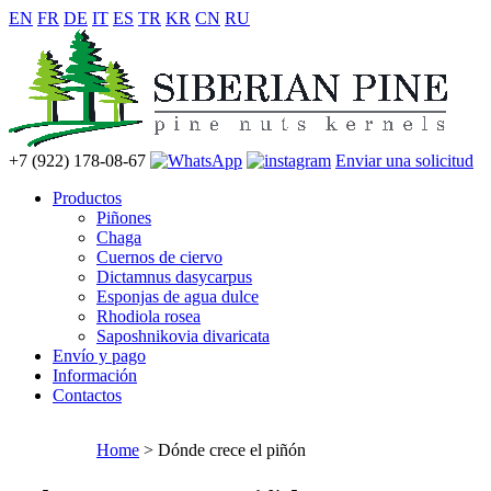
EN
FR
DE
IT
ES
TR
KR
CN
RU
+7 (922) 178-08-67
Enviar una solicitud
Productos
Piñones
Chaga
Cuernos de ciervo
Dictamnus dasycarpus
Esponjas de agua dulce
Rhodiola rosea
Saposhnikovia divaricata
Envío y pago
Información
Contactos
Home
> Dónde crece el piñón