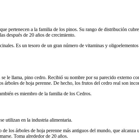
s que pertenecen a la familia de los pinos. Su rango de distribución cub
llas después de 20 años de crecimiento.
inales. Es un tesoro de un gran número de vitaminas y oligoelementos n
 se le llama, pino cedro. Recibió su nombre por su parecido externo co
los árboles de hoja perenne. De hecho, los frutos del cedro real son in
ambién es miembro de la familia de los Cedros.
 utilizan en la industria alimentaria.
o de los árboles de hoja perenne más antiguos del mundo, que alcanza u
rmarse. Toma alrededor de 20 años.