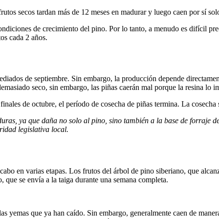
rutos secos tardan más de 12 meses en madurar y luego caen por sí sol
diciones de crecimiento del pino. Por lo tanto, a menudo es difícil pr
tos cada 2 años.
 mediados de septiembre. Sin embargo, la producción depende directame
 demasiado seco, sin embargo, las piñas caerán mal porque la resina lo i
finales de octubre, el período de cosecha de piñas termina. La cosecha 
ras, ya que daña no solo al pino, sino también a la base de forraje d
idad legislativa local.
 cabo en varias etapas. Los frutos del árbol de pino siberiano, que alca
, que se envía a la taiga durante una semana completa.
as yemas que ya han caído. Sin embargo, generalmente caen de manera d