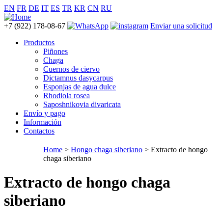
EN
FR
DE
IT
ES
TR
KR
CN
RU
+7 (922) 178-08-67
Enviar una solicitud
Productos
Piñones
Chaga
Cuernos de ciervo
Dictamnus dasycarpus
Esponjas de agua dulce
Rhodiola rosea
Saposhnikovia divaricata
Envío y pago
Información
Contactos
Home
>
Hongo chaga siberiano
> Extracto de hongo
chaga siberiano
Extracto de hongo chaga
siberiano