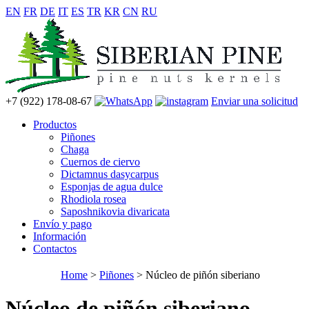
EN
FR
DE
IT
ES
TR
KR
CN
RU
+7 (922) 178-08-67
Enviar una solicitud
Productos
Piñones
Chaga
Cuernos de ciervo
Dictamnus dasycarpus
Esponjas de agua dulce
Rhodiola rosea
Saposhnikovia divaricata
Envío y pago
Información
Contactos
Home
>
Piñones
> Núcleo de piñón siberiano
Núcleo de piñón siberiano