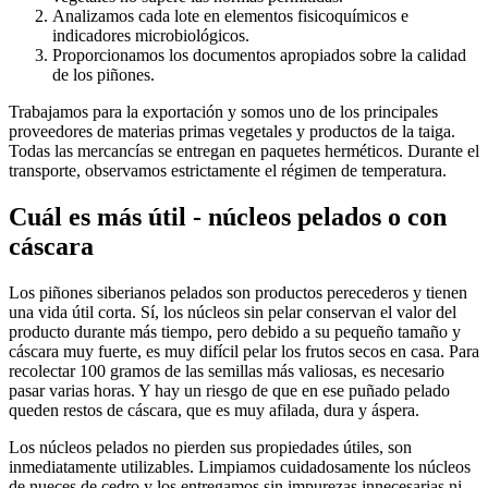
Analizamos cada lote en elementos fisicoquímicos e
indicadores microbiológicos.
Proporcionamos los documentos apropiados sobre la calidad
de los piñones.
Trabajamos para la exportación y somos uno de los principales
proveedores de materias primas vegetales y productos de la taiga.
Todas las mercancías se entregan en paquetes herméticos. Durante el
transporte, observamos estrictamente el régimen de temperatura.
Cuál es más útil - núcleos pelados o con
cáscara
Los piñones siberianos pelados son productos perecederos y tienen
una vida útil corta. Sí, los núcleos sin pelar conservan el valor del
producto durante más tiempo, pero debido a su pequeño tamaño y
cáscara muy fuerte, es muy difícil pelar los frutos secos en casa. Para
recolectar 100 gramos de las semillas más valiosas, es necesario
pasar varias horas. Y hay un riesgo de que en ese puñado pelado
queden restos de cáscara, que es muy afilada, dura y áspera.
Los núcleos pelados no pierden sus propiedades útiles, son
inmediatamente utilizables. Limpiamos cuidadosamente los núcleos
de nueces de cedro y los entregamos sin impurezas innecesarias ni